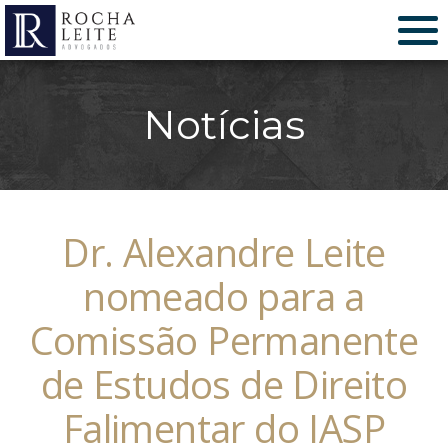
Notícias
Dr. Alexandre Leite
nomeado para a
Comissão Permanente
de Estudos de Direito
Falimentar do IASP