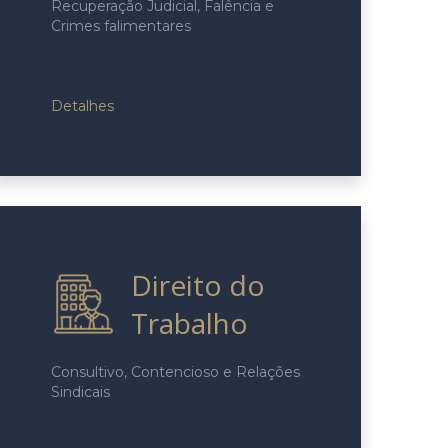
Recuperação Judicial, Falência e
Crimes falimentares
Detalhes
Direito do
Trabalho
Consultivo, Contencioso e Relações
Sindicais