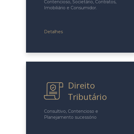
Contencioso, Societário, Contratos,
Imobiliário e Consumidor.
Detalhes
Direito
Tributário
Consultivo, Contencioso e
Planejamento sucessório