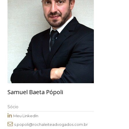
Samuel Baeta Pópoli
Sócio
Meu LinkedIn
s.popoli@rochaleiteadvogados.com.br