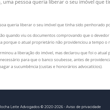
 uma pessoa queria liberar o seu imóvel que t
a queria liberar o seu imóvel que tinha sido penhorado por
ração quando viu os documentos comprovando que o devedor 
a porque o atual proprietário não providenciou a tempo o re
erminou a liberação do imóvel, mas declarou que foi o atua
, necessário para que o banco soubesse, antes de providenc
agar a sucumbência (custas e honorários advocatícios).
Rocha Leite Advogados © 2020-2026 -
Aviso de privacidade