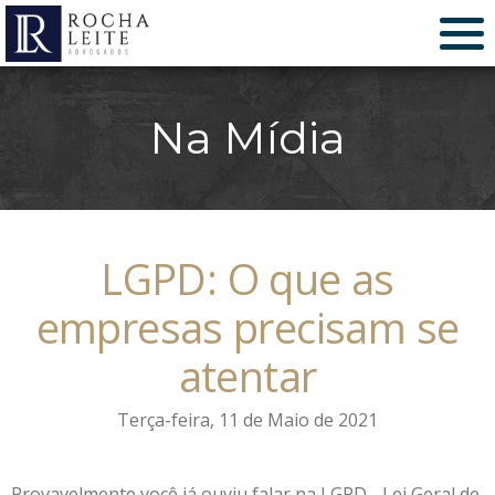
Na Mídia
LGPD: O que as
empresas precisam se
atentar
Terça-feira, 11 de Maio de 2021
Provavelmente você já ouviu falar na LGPD - Lei Geral de